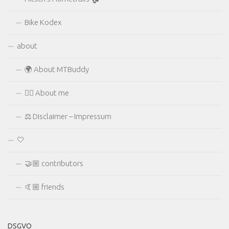
Bike Kodex
about
🌍 About MTBuddy
🙋‍♂️ About me
⚖ Disclaimer – Impressum
🤍
🤝🏼 contributors
🤙🏼 friends
DSGVO