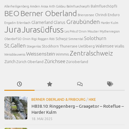
Balmfluechöpfli
Allerheiligenberg
Amden
Arosa
Arth Goldau
Balmfluechoepfli
BEO
Berner Oberland
Chrindi
Enduro
Brienzersee
Graubünden
Glarnerland
Glarus
Engadin
Erlenbach
Harder Kulm
Jura
Jurasüdfuss
Les Près d'Orvin
Moutier
Mythenregion
Solothurn
Schwyz
Oberdorf SO
Orvin
Rigi
Roggen
Röti
Simmental
St.Gallen
Walensee
Stockhorn
Thunersee
Uetliberg
Wallis
Stiegenlos
Zentralschweiz
Weissenstein
Wimmis
Weissblauweiss
Zürichsee
Zürich
Zürich Oberland
Zürioberland
BERNER OBERLAND & FRIBOURG
/
HIKE
HB38.10: Ringgenberg – Graagetor – Roteflue –
Harder Kulm
18. MAI 2025