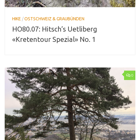
HIKE
/
OSTSCHWEIZ & GRAUBÜNDEN
HO80.07: Hitsch’s Uetliberg
«Kretentour Spezial» No. 1
0