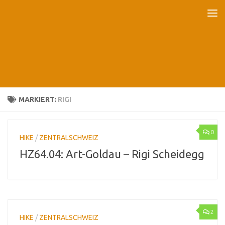
Unter dem Inhalt
MARKIERT:
RIGI
0
HIKE
/
ZENTRALSCHWEIZ
HZ64.04: Art-Goldau – Rigi Scheidegg
2
HIKE
/
ZENTRALSCHWEIZ