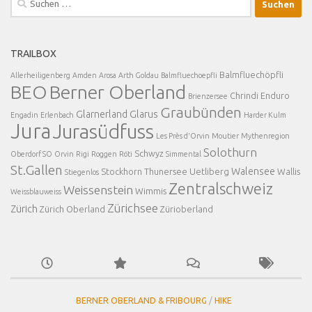
nach:
TRAILBOX
Balmfluechöpfli
Allerheiligenberg
Amden
Arosa
Arth Goldau
Balmfluechoepfli
BEO
Berner Oberland
Chrindi
Enduro
Brienzersee
Graubünden
Glarnerland
Glarus
Engadin
Erlenbach
Harder Kulm
Jura
Jurasüdfuss
Les Près d'Orvin
Moutier
Mythenregion
Solothurn
Schwyz
Oberdorf SO
Orvin
Rigi
Roggen
Röti
Simmental
St.Gallen
Walensee
Stockhorn
Thunersee
Uetliberg
Wallis
Stiegenlos
Zentralschweiz
Weissenstein
Wimmis
Weissblauweiss
Zürichsee
Zürich
Zürich Oberland
Zürioberland
BERNER OBERLAND & FRIBOURG
/
HIKE