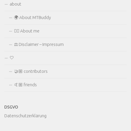
about
🌍 About MTBuddy
🙋‍♂️ About me
⚖ Disclaimer – Impressum
🤍
🤝🏼 contributors
🤙🏼 friends
DSGVO
Datenschutzerklärung