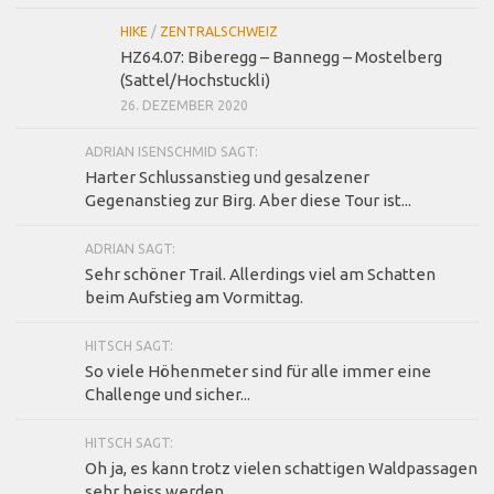
HIKE
/
ZENTRALSCHWEIZ
HZ64.07: Biberegg – Bannegg – Mostelberg
(Sattel/Hochstuckli)
26. DEZEMBER 2020
ADRIAN ISENSCHMID SAGT:
Harter Schlussanstieg und gesalzener
Gegenanstieg zur Birg. Aber diese Tour ist...
ADRIAN SAGT:
Sehr schöner Trail. Allerdings viel am Schatten
beim Aufstieg am Vormittag.
HITSCH SAGT:
So viele Höhenmeter sind für alle immer eine
Challenge und sicher...
HITSCH SAGT:
Oh ja, es kann trotz vielen schattigen Waldpassagen
sehr heiss werden...