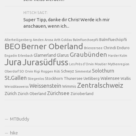
HITSCH SAGT:
Super Tipp, danke dir Chris! Werde ich mir
anschauen, wenn ich...
Balmfluechöpfli
Allerheiligenberg
Amden
Arosa
Arth Goldau
Balmfluechoepfli
BEO
Berner Oberland
Chrindi
Enduro
Brienzersee
Graubünden
Glarnerland
Glarus
Engadin
Erlenbach
Harder Kulm
Jura
Jurasüdfuss
Les Près d'Orvin
Moutier
Mythenregion
Solothurn
Schwyz
Oberdorf SO
Orvin
Rigi
Roggen
Röti
Simmental
St.Gallen
Walensee
Stockhorn
Thunersee
Uetliberg
Wallis
Stiegenlos
Zentralschweiz
Weissenstein
Wimmis
Weissblauweiss
Zürichsee
Zürich
Zürich Oberland
Zürioberland
MTBuddy
hike