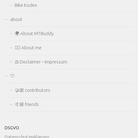
Bike Kodex
about
🌍 About MTBuddy
🙋‍♂️ About me
⚖ Disclaimer – Impressum
🤍
🤝🏼 contributors
🤙🏼 friends
DSGVO
Datenschutzerklärung