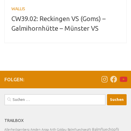
WALLIS
CW39.02: Reckingen VS (Goms) –
Galmihornhütte – Münster VS
FOLGEN:
Suchen
nach:
TRAILBOX
Balmfluechöpfli
Allerheiligenberg
Amden
Arosa
Arth Goldau
Balmfluechoepfli