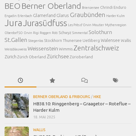
BEO
Berner Oberland
Chrindi
Enduro
Brienzersee
Graubünden
Glarnerland
Glarus
Engadin
Erlenbach
Harder Kulm
Jura
Jurasüdfuss
Les Près d'Orvin
Moutier
Mythenregion
Solothurn
Schwyz
Oberdorf SO
Orvin
Rigi
Roggen
Röti
Simmental
St.Gallen
Walensee
Stockhorn
Thunersee
Uetliberg
Wallis
Stiegenlos
Zentralschweiz
Weissenstein
Wimmis
Weissblauweiss
Zürichsee
Zürich
Zürich Oberland
Zürioberland
BERNER OBERLAND & FRIBOURG
/
HIKE
HB38.10: Ringgenberg – Graagetor – Roteflue –
Harder Kulm
18. MAI 2025
WALLIS