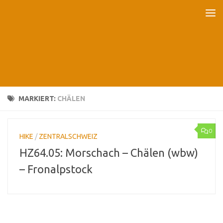
Unter dem Inhalt
MARKIERT:
CHÄLEN
0
HIKE
/
ZENTRALSCHWEIZ
HZ64.05: Morschach – Chälen (wbw)
– Fronalpstock