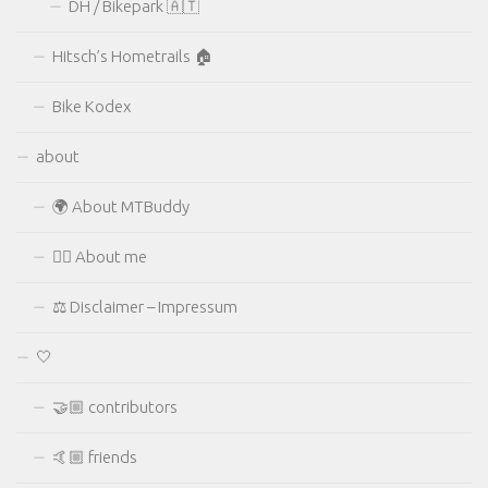
DH / Bikepark 🇦🇹
Hitsch’s Hometrails 🏠
Bike Kodex
about
🌍 About MTBuddy
🙋‍♂️ About me
⚖ Disclaimer – Impressum
🤍
🤝🏼 contributors
🤙🏼 friends