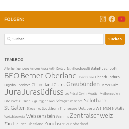
FOLGEN:
Suchen
nach:
TRAILBOX
Balmfluechöpfli
Allerheiligenberg
Amden
Arosa
Arth Goldau
Balmfluechoepfli
BEO
Berner Oberland
Chrindi
Enduro
Brienzersee
Graubünden
Glarnerland
Glarus
Engadin
Erlenbach
Harder Kulm
Jura
Jurasüdfuss
Les Près d'Orvin
Moutier
Mythenregion
Solothurn
Schwyz
Oberdorf SO
Orvin
Rigi
Roggen
Röti
Simmental
St.Gallen
Walensee
Stockhorn
Thunersee
Uetliberg
Wallis
Stiegenlos
Zentralschweiz
Weissenstein
Wimmis
Weissblauweiss
Zürichsee
Zürich
Zürich Oberland
Zürioberland