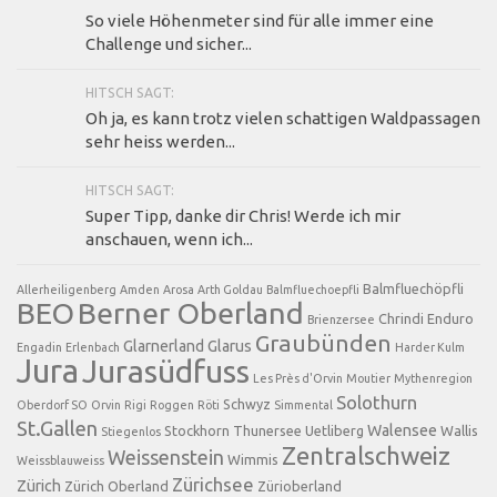
So viele Höhenmeter sind für alle immer eine
Challenge und sicher...
HITSCH SAGT:
Oh ja, es kann trotz vielen schattigen Waldpassagen
sehr heiss werden...
HITSCH SAGT:
Super Tipp, danke dir Chris! Werde ich mir
anschauen, wenn ich...
Balmfluechöpfli
Allerheiligenberg
Amden
Arosa
Arth Goldau
Balmfluechoepfli
BEO
Berner Oberland
Chrindi
Enduro
Brienzersee
Graubünden
Glarnerland
Glarus
Engadin
Erlenbach
Harder Kulm
Jura
Jurasüdfuss
Les Près d'Orvin
Moutier
Mythenregion
Solothurn
Schwyz
Oberdorf SO
Orvin
Rigi
Roggen
Röti
Simmental
St.Gallen
Walensee
Stockhorn
Thunersee
Uetliberg
Wallis
Stiegenlos
Zentralschweiz
Weissenstein
Wimmis
Weissblauweiss
Zürichsee
Zürich
Zürich Oberland
Zürioberland