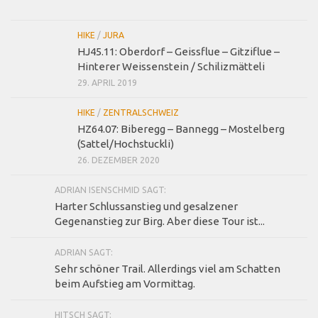
HIKE
/
JURA
HJ45.11: Oberdorf – Geissflue – Gitziflue –
Hinterer Weissenstein / Schilizmätteli
29. APRIL 2019
HIKE
/
ZENTRALSCHWEIZ
HZ64.07: Biberegg – Bannegg – Mostelberg
(Sattel/Hochstuckli)
26. DEZEMBER 2020
ADRIAN ISENSCHMID SAGT:
Harter Schlussanstieg und gesalzener
Gegenanstieg zur Birg. Aber diese Tour ist...
ADRIAN SAGT:
Sehr schöner Trail. Allerdings viel am Schatten
beim Aufstieg am Vormittag.
HITSCH SAGT: