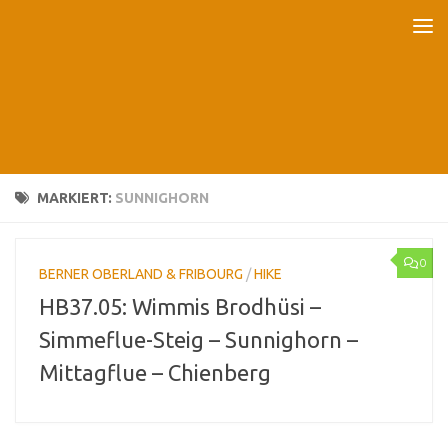
Unter dem Inhalt
MARKIERT:
SUNNIGHORN
0
BERNER OBERLAND & FRIBOURG
/
HIKE
HB37.05: Wimmis Brodhüsi –
Simmeflue-Steig – Sunnighorn –
Mittagflue – Chienberg