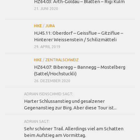
HZ64.03: Arth-Goldau – Blatten – Rigi Kulm
21. JUNI 2020
HIKE
/
JURA
HJ45.11: Oberdorf – Geissflue – Gitziflue –
Hinterer Weissenstein / Schilizmätteli
29. APRIL 2019
HIKE
/
ZENTRALSCHWEIZ
HZ64.07: Biberegg – Bannegg – Mostelberg
(Sattel/Hochstuckli)
26. DEZEMBER 2020
ADRIAN ISENSCHMID SAGT:
Harter Schlussanstieg und gesalzener
Gegenanstieg zur Birg. Aber diese Tour ist...
ADRIAN SAGT:
Sehr schöner Trail. Allerdings viel am Schatten
beim Aufstieg am Vormittag.