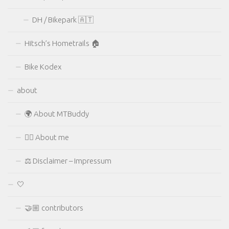
DH / Bikepark 🇦🇹
Hitsch’s Hometrails 🏠
Bike Kodex
about
🌍 About MTBuddy
🙋‍♂️ About me
⚖ Disclaimer – Impressum
🤍
🤝🏼 contributors