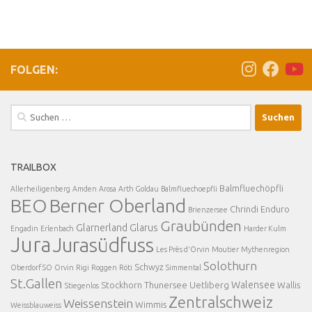
FOLGEN:
Suchen
nach:
TRAILBOX
Balmfluechöpfli
Allerheiligenberg
Amden
Arosa
Arth Goldau
Balmfluechoepfli
BEO
Berner Oberland
Chrindi
Enduro
Brienzersee
Graubünden
Glarnerland
Glarus
Engadin
Erlenbach
Harder Kulm
Jura
Jurasüdfuss
Les Près d'Orvin
Moutier
Mythenregion
Solothurn
Schwyz
Oberdorf SO
Orvin
Rigi
Roggen
Röti
Simmental
St.Gallen
Walensee
Stockhorn
Thunersee
Uetliberg
Wallis
Stiegenlos
Zentralschweiz
Weissenstein
Wimmis
Weissblauweiss