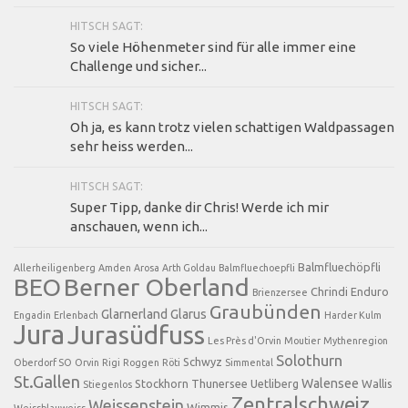
HITSCH SAGT:
So viele Höhenmeter sind für alle immer eine
Challenge und sicher...
HITSCH SAGT:
Oh ja, es kann trotz vielen schattigen Waldpassagen
sehr heiss werden...
HITSCH SAGT:
Super Tipp, danke dir Chris! Werde ich mir
anschauen, wenn ich...
Balmfluechöpfli
Allerheiligenberg
Amden
Arosa
Arth Goldau
Balmfluechoepfli
BEO
Berner Oberland
Chrindi
Enduro
Brienzersee
Graubünden
Glarnerland
Glarus
Engadin
Erlenbach
Harder Kulm
Jura
Jurasüdfuss
Les Près d'Orvin
Moutier
Mythenregion
Solothurn
Schwyz
Oberdorf SO
Orvin
Rigi
Roggen
Röti
Simmental
St.Gallen
Walensee
Stockhorn
Thunersee
Uetliberg
Wallis
Stiegenlos
Zentralschweiz
Weissenstein
Wimmis
Weissblauweiss