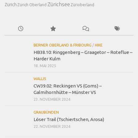
Zürichsee
Zürich
Zürich Oberland
Zürioberland
BERNER OBERLAND & FRIBOURG
/
HIKE
HB38.10: Ringgenberg – Graagetor – Roteflue –
Harder Kulm
18. MAI 2025
WALLIS
CW39.02: Reckingen VS (Goms) –
Galmihornhütte – Münster VS
23. NOVEMBER 2024
GRAUBÜNDEN
Löser Trail (Tschiertschen, Arosa)
22. NOVEMBER 2024