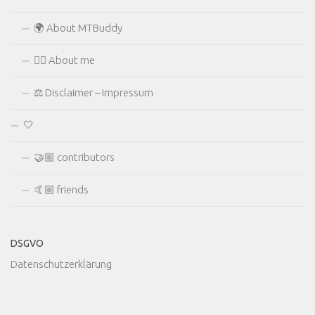
🌍 About MTBuddy
🙋‍♂️ About me
⚖ Disclaimer – Impressum
🤍
🤝🏼 contributors
🤙🏼 friends
DSGVO
Datenschutzerklärung