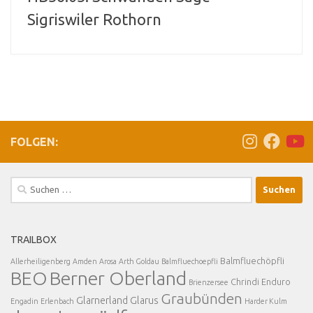
Sigriswiler Rothorn
FOLGEN:
Suchen
nach:
TRAILBOX
Balmfluechöpfli
Allerheiligenberg
Amden
Arosa
Arth Goldau
Balmfluechoepfli
BEO
Berner Oberland
Chrindi
Enduro
Brienzersee
Graubünden
Glarnerland
Glarus
Engadin
Erlenbach
Harder Kulm