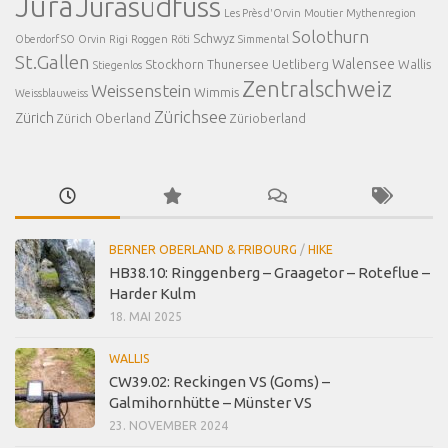
Jura
Jurasüdfuss
Les Près d'Orvin
Moutier
Mythenregion
Solothurn
Schwyz
Oberdorf SO
Orvin
Rigi
Roggen
Röti
Simmental
St.Gallen
Walensee
Stockhorn
Thunersee
Uetliberg
Wallis
Stiegenlos
Zentralschweiz
Weissenstein
Wimmis
Weissblauweiss
Zürichsee
Zürich
Zürich Oberland
Zürioberland
BERNER OBERLAND & FRIBOURG
/
HIKE
HB38.10: Ringgenberg – Graagetor – Roteflue –
Harder Kulm
18. MAI 2025
WALLIS
CW39.02: Reckingen VS (Goms) –
Galmihornhütte – Münster VS
23. NOVEMBER 2024