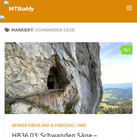
Unter dem Inhalt
MARKIERT:
SCHWANDEN SÄGE
0
BERNER OBERLAND & FRIBOURG
/
HIKE
HB36.03: Schwanden Säge –