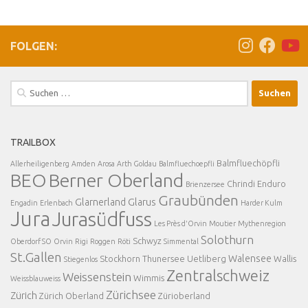
FOLGEN:
Suchen
nach:
TRAILBOX
Balmfluechöpfli
Allerheiligenberg
Amden
Arosa
Arth Goldau
Balmfluechoepfli
BEO
Berner Oberland
Chrindi
Enduro
Brienzersee
Graubünden
Glarnerland
Glarus
Engadin
Erlenbach
Harder Kulm
Jura
Jurasüdfuss
Les Près d'Orvin
Moutier
Mythenregion
Solothurn
Schwyz
Oberdorf SO
Orvin
Rigi
Roggen
Röti
Simmental
St.Gallen
Walensee
Stockhorn
Thunersee
Uetliberg
Wallis
Stiegenlos
Zentralschweiz
Weissenstein
Wimmis
Weissblauweiss
Zürichsee
Zürich
Zürich Oberland
Zürioberland