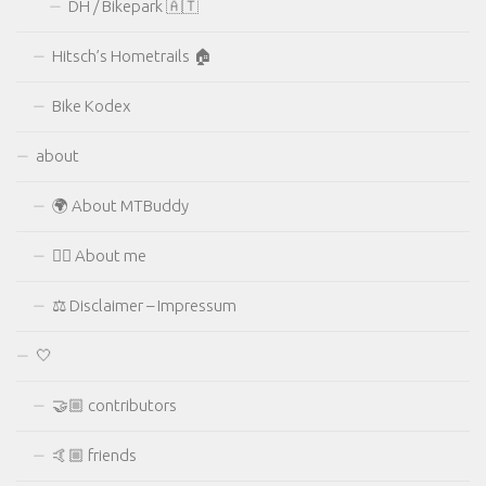
DH / Bikepark 🇦🇹
Hitsch’s Hometrails 🏠
Bike Kodex
about
🌍 About MTBuddy
🙋‍♂️ About me
⚖ Disclaimer – Impressum
🤍
🤝🏼 contributors
🤙🏼 friends