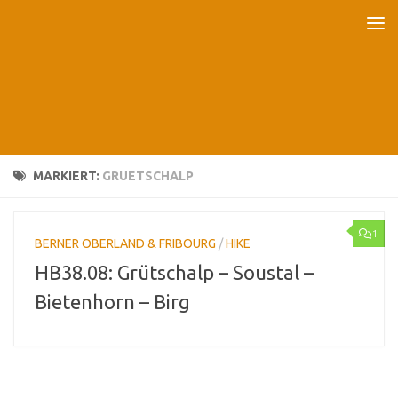
Unter dem Inhalt
MARKIERT:
GRUETSCHALP
1
BERNER OBERLAND & FRIBOURG
/
HIKE
HB38.08: Grütschalp – Soustal –
Bietenhorn – Birg