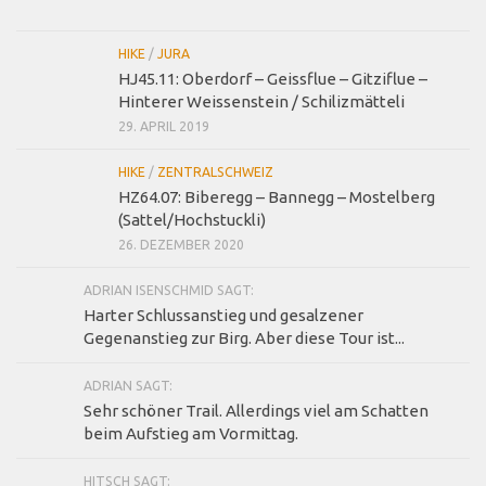
HIKE
/
JURA
HJ45.11: Oberdorf – Geissflue – Gitziflue –
Hinterer Weissenstein / Schilizmätteli
29. APRIL 2019
HIKE
/
ZENTRALSCHWEIZ
HZ64.07: Biberegg – Bannegg – Mostelberg
(Sattel/Hochstuckli)
26. DEZEMBER 2020
ADRIAN ISENSCHMID SAGT:
Harter Schlussanstieg und gesalzener
Gegenanstieg zur Birg. Aber diese Tour ist...
ADRIAN SAGT:
Sehr schöner Trail. Allerdings viel am Schatten
beim Aufstieg am Vormittag.
HITSCH SAGT: