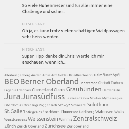
So viele Höhenmeter sind für alle immer eine
Challenge und sicher...
HITSCH SAGT:
Oh ja, es kann trotz vielen schattigen Waldpassagen
sehr heiss werden...
HITSCH SAGT:
Super Tipp, danke dir Chris! Werde ich mir
anschauen, wenn ich...
Balmfluechöpfli
Allerheiligenberg
Amden
Arosa
Arth Goldau
Balmfluechoepfli
BEO
Berner Oberland
Chrindi
Enduro
Brienzersee
Graubünden
Glarnerland
Glarus
Engadin
Erlenbach
Harder Kulm
Jura
Jurasüdfuss
Les Près d'Orvin
Moutier
Mythenregion
Solothurn
Schwyz
Oberdorf SO
Orvin
Rigi
Roggen
Röti
Simmental
St.Gallen
Walensee
Stockhorn
Thunersee
Uetliberg
Wallis
Stiegenlos
Zentralschweiz
Weissenstein
Wimmis
Weissblauweiss
Zürichsee
Zürich
Zürich Oberland
Zürioberland