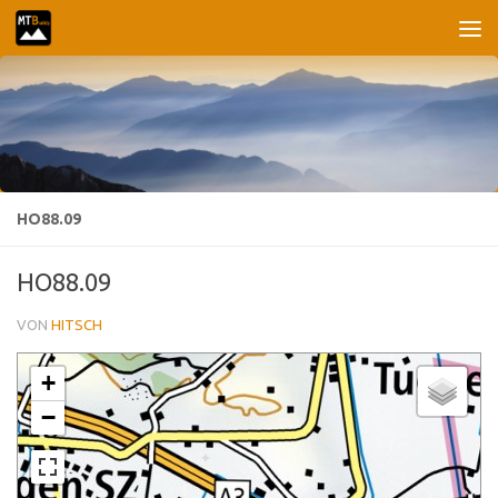
Unter dem Inhalt
HO88.09
HO88.09
VON
HITSCH
+
−