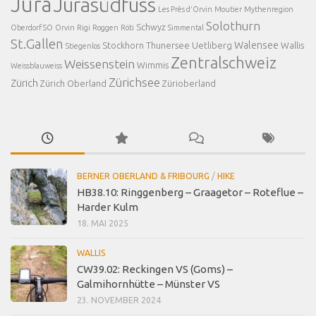
Jura
Jurasüdfuss
Les Près d'Orvin
Moutier
Mythenregion
Solothurn
Schwyz
Oberdorf SO
Orvin
Rigi
Roggen
Röti
Simmental
St.Gallen
Walensee
Stockhorn
Thunersee
Uetliberg
Wallis
Stiegenlos
Zentralschweiz
Weissenstein
Wimmis
Weissblauweiss
Zürichsee
Zürich
Zürich Oberland
Zürioberland
BERNER OBERLAND & FRIBOURG
/
HIKE
HB38.10: Ringgenberg – Graagetor – Roteflue –
Harder Kulm
18. MAI 2025
WALLIS
CW39.02: Reckingen VS (Goms) –
Galmihornhütte – Münster VS
23. NOVEMBER 2024