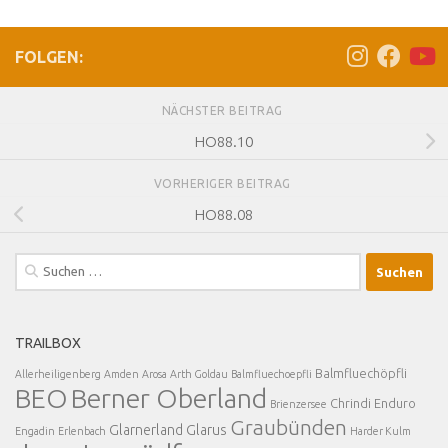
FOLGEN:
NÄCHSTER BEITRAG
HO88.10
VORHERIGER BEITRAG
HO88.08
Suchen
nach:
TRAILBOX
Balmfluechöpfli
Allerheiligenberg
Amden
Arosa
Arth Goldau
Balmfluechoepfli
BEO
Berner Oberland
Chrindi
Enduro
Brienzersee
Graubünden
Glarnerland
Glarus
Engadin
Erlenbach
Harder Kulm