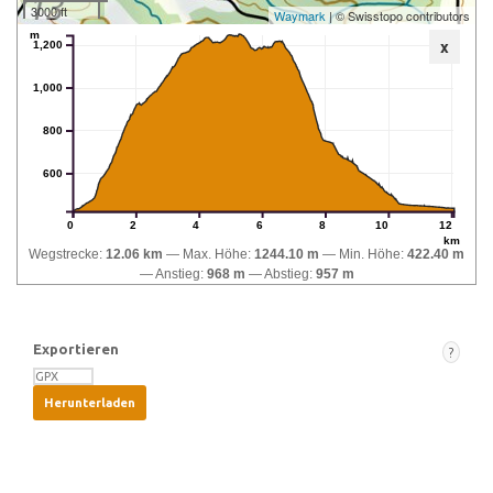
3000 ft
Waymark
| © Swisstopo contributors
m
x
1,200
1,000
800
600
0
2
4
6
8
10
12
km
Wegstrecke:
12.06 km
Max. Höhe:
1244.10 m
Min. Höhe:
422.40 m
Anstieg:
968 m
Abstieg:
957 m
Exportieren
?