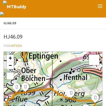
Unter dem Inhalt
HJ46.09
HJ46.09
VON
HITSCH
+
−