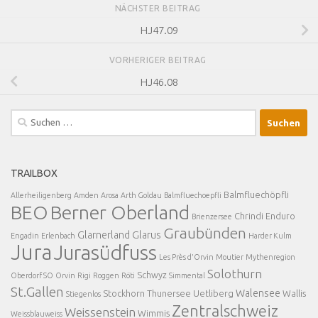
NÄCHSTER BEITRAG
HJ47.09
VORHERIGER BEITRAG
HJ46.08
Suchen
nach:
TRAILBOX
Balmfluechöpfli
Allerheiligenberg
Amden
Arosa
Arth Goldau
Balmfluechoepfli
BEO
Berner Oberland
Chrindi
Enduro
Brienzersee
Graubünden
Glarnerland
Glarus
Engadin
Erlenbach
Harder Kulm
Jura
Jurasüdfuss
Les Près d'Orvin
Moutier
Mythenregion
Solothurn
Schwyz
Oberdorf SO
Orvin
Rigi
Roggen
Röti
Simmental
St.Gallen
Walensee
Stockhorn
Thunersee
Uetliberg
Wallis
Stiegenlos
Zentralschweiz
Weissenstein
Wimmis
Weissblauweiss