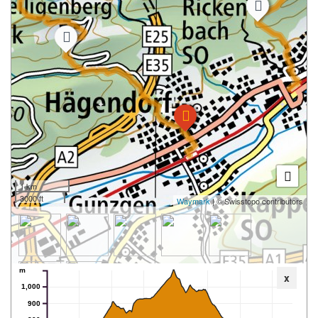
1 km
3000 ft
Waymark
| © Swisstopo contributors
m
x
1,000
900