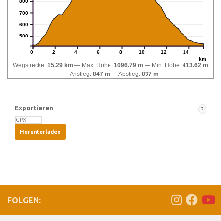
800
700
600
500
0
2
4
6
8
10
12
14
km
Wegstrecke:
15.29 km
Max. Höhe:
1096.79 m
Min. Höhe:
413.62 m
Anstieg:
847 m
Abstieg:
837 m
Exportieren
?
FOLGEN: