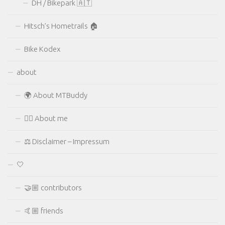
DH / Bikepark 🇦🇹
Hitsch’s Hometrails 🏠
Bike Kodex
about
🌍 About MTBuddy
🙋‍♂️ About me
⚖ Disclaimer – Impressum
🤍
🤝🏼 contributors
🤙🏼 friends