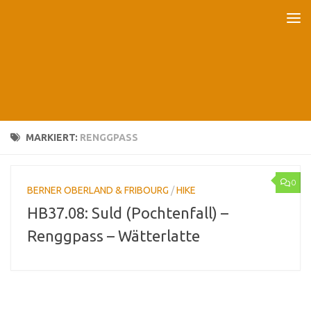
Unter dem Inhalt
MARKIERT:
RENGGPASS
0
BERNER OBERLAND & FRIBOURG
/
HIKE
HB37.08: Suld (Pochtenfall) –
Renggpass – Wätterlatte