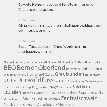
So viele Höhenmeter sind für alle immer eine
Challenge und sicher...
HITSCH SAGT:
Oh ja, es kann trotz vielen schattigen Waldpassagen
sehr heiss werden...
HITSCH SAGT:
Super Tipp, danke dir Chris! Werde ich mir
anschauen, wenn ich...
Balmfluechöpfli
Allerheiligenberg
Amden
Arosa
Arth Goldau
Balmfluechoepfli
BEO
Berner Oberland
Chrindi
Enduro
Brienzersee
Graubünden
Glarnerland
Glarus
Engadin
Erlenbach
Harder Kulm
Jura
Jurasüdfuss
Les Près d'Orvin
Moutier
Mythenregion
Solothurn
Schwyz
Oberdorf SO
Orvin
Rigi
Roggen
Röti
Simmental
St.Gallen
Walensee
Stockhorn
Thunersee
Uetliberg
Wallis
Stiegenlos
Zentralschweiz
Weissenstein
Wimmis
Weissblauweiss
Zürichsee
Zürich
Zürich Oberland
Zürioberland