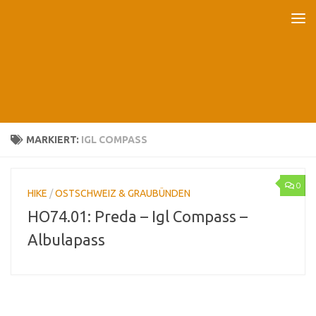
Unter dem Inhalt
MARKIERT:
IGL COMPASS
0
HIKE
/
OSTSCHWEIZ & GRAUBÜNDEN
HO74.01: Preda – Igl Compass –
Albulapass