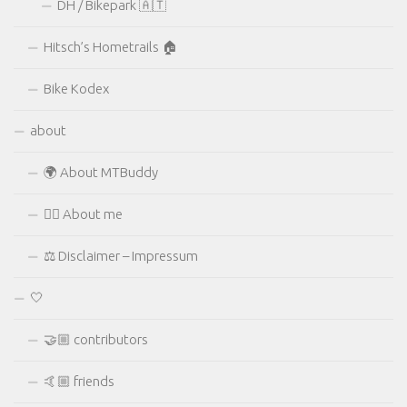
DH / Bikepark 🇦🇹
Hitsch’s Hometrails 🏠
Bike Kodex
about
🌍 About MTBuddy
🙋‍♂️ About me
⚖ Disclaimer – Impressum
🤍
🤝🏼 contributors
🤙🏼 friends