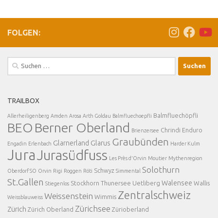
FOLGEN:
Suchen
nach:
TRAILBOX
Balmfluechöpfli
Allerheiligenberg
Amden
Arosa
Arth Goldau
Balmfluechoepfli
BEO
Berner Oberland
Chrindi
Enduro
Brienzersee
Graubünden
Glarnerland
Glarus
Engadin
Erlenbach
Harder Kulm
Jura
Jurasüdfuss
Les Près d'Orvin
Moutier
Mythenregion
Solothurn
Schwyz
Oberdorf SO
Orvin
Rigi
Roggen
Röti
Simmental
St.Gallen
Walensee
Stockhorn
Thunersee
Uetliberg
Wallis
Stiegenlos
Zentralschweiz
Weissenstein
Wimmis
Weissblauweiss
Zürichsee
Zürich
Zürich Oberland
Zürioberland