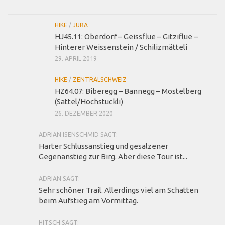
HIKE
/
JURA
HJ45.11: Oberdorf – Geissflue – Gitziflue –
Hinterer Weissenstein / Schilizmätteli
29. APRIL 2019
HIKE
/
ZENTRALSCHWEIZ
HZ64.07: Biberegg – Bannegg – Mostelberg
(Sattel/Hochstuckli)
26. DEZEMBER 2020
ADRIAN ISENSCHMID SAGT:
Harter Schlussanstieg und gesalzener
Gegenanstieg zur Birg. Aber diese Tour ist...
ADRIAN SAGT:
Sehr schöner Trail. Allerdings viel am Schatten
beim Aufstieg am Vormittag.
HITSCH SAGT: