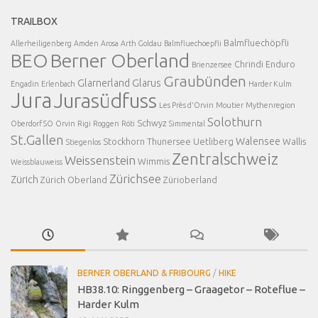
TRAILBOX
Balmfluechöpfli
Allerheiligenberg
Amden
Arosa
Arth Goldau
Balmfluechoepfli
BEO
Berner Oberland
Chrindi
Enduro
Brienzersee
Graubünden
Glarnerland
Glarus
Engadin
Erlenbach
Harder Kulm
Jura
Jurasüdfuss
Les Près d'Orvin
Moutier
Mythenregion
Solothurn
Schwyz
Oberdorf SO
Orvin
Rigi
Roggen
Röti
Simmental
St.Gallen
Walensee
Stockhorn
Thunersee
Uetliberg
Wallis
Stiegenlos
Zentralschweiz
Weissenstein
Wimmis
Weissblauweiss
Zürichsee
Zürich
Zürich Oberland
Zürioberland
BERNER OBERLAND & FRIBOURG
/
HIKE
HB38.10: Ringgenberg – Graagetor – Roteflue –
Harder Kulm